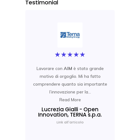
Testimonial
★
★
★
★
★
Lavorare con
AIM
è stato grande
Giu
motivo di orgoglio. Mi ha fatto
Ar
comprendere quanto sia importante
l’innovazione per la...
int
Read More
Lucrezia Gialli - Open
Innovation, TERNA s.p.a.
Pi
Link all'articolo